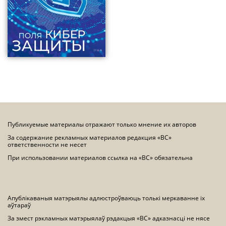
Публикуемые материалы отражают только мнение их авторов
За содержание рекламных материалов редакция «ВС»
ответственности не несет
При использовании материалов ссылка на «ВС» обязательна
Апублікаваныя матэрыялы адлюстроўваюць толькі меркаванне іх
аўтараў
За змест рэкламных матэрыялаў рэдакцыя «ВС» адказнасці не нясе