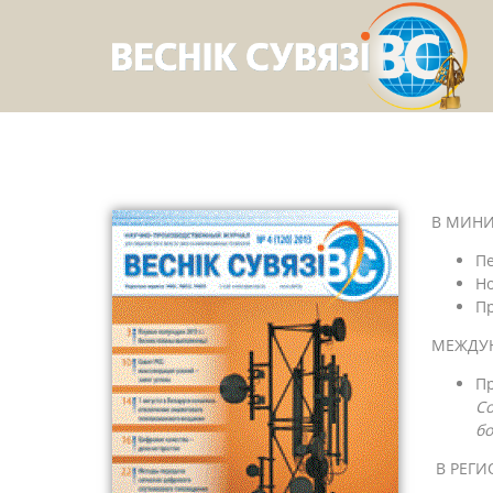
В МИНИ
Пе
Н
Пр
МЕЖДУ
П
Со
бо
В РЕГИ