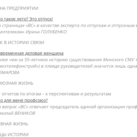
НА ПРЕДПРИЯТИИ
о такое лето? Это отпуск!
 страницах «ВС» в качестве эксперта по отпускам и отпускным
Белтелеком» Ирина ГОЛУБЕНКО
К В ИСТОРИИ СВЯЗИ
овременная деловая женщина
лее чем за 55-летнюю историю существования Минского СМУ 
юзтелефонстрой») в плеяде руководителей значится лишь одна
ОМАРОВА
ОЮЗНАЯ ЖИЗНЬ
 отчетов по итогам – к перспективам и результатам
о для меня профсоюз?
 вопрос «ВС» отвечает председатель единой организации проф
иколай ВЕНИКОВ
ВНАЯ ЖИЗНЬ
ИЦЫ ИСТОРИИ