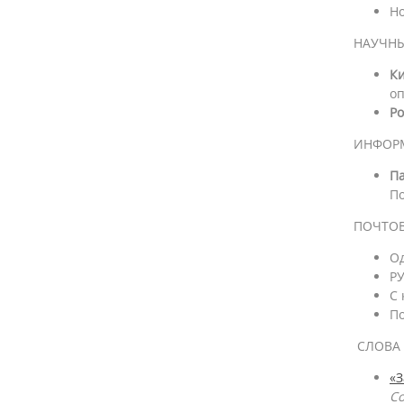
Но
НАУЧН
Ки
оп
Ро
ИНФОР
П
П
ПОЧТОВ
Од
РУ
С 
По
СЛОВА
«З
Со