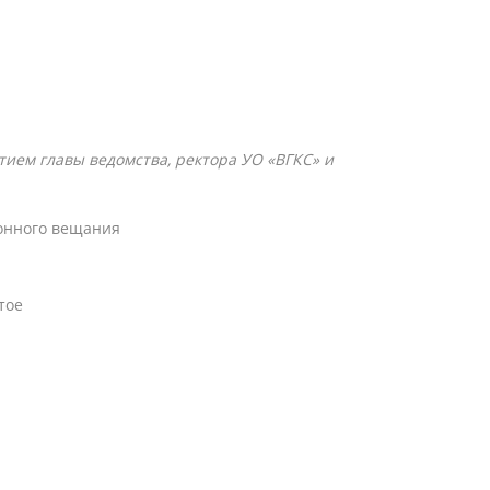
тием главы ведомства, ректора УО «ВГКС» и
ионного вещания
тое