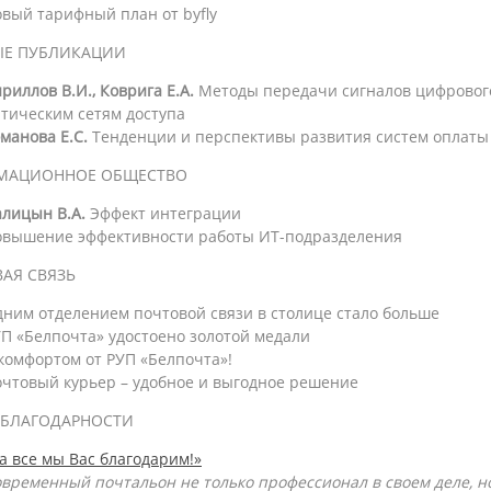
вый тарифный план от byfly
ЫЕ ПУБЛИКАЦИИ
риллов В.И., Коврига Е.А.
Методы передачи сигналов цифрового
тическим сетям доступа
манова Е.С.
Тенденции и перспективы развития систем оплаты 
МАЦИОННОЕ ОБЩЕСТВО
алицын В.А.
Эффект интеграции
овышение эффективности работы ИТ-подразделения
АЯ СВЯЗЬ
ним отделением почтовой связи в столице стало больше
П «Белпочта» удостоено золотой медали
комфортом от РУП «Белпочта»!
чтовый курьер – удобное и выгодное решение
 БЛАГОДАРНОСТИ
а все мы Вас благодарим!»
временный почтальон не только профессионал в своем деле, н