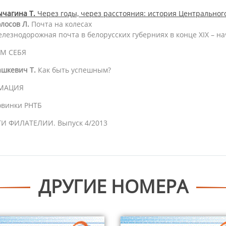
чагина Т.
Через годы, через расстояния: история Центрального
лосов Л.
Почта на колесах
лезнодорожная почта в белорусских губерниях в конце ХIХ – нач
М СЕБЯ
шкевич Т.
Как быть успешным?
МАЦИЯ
овинки РНТБ
И ФИЛАТЕЛИИ. Выпуск 4/2013
ДРУГИЕ НОМЕРА