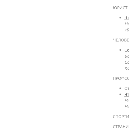
ЮРИСТ 
Чт
На
«
ЧЕЛОВЕ
С
Бо
Со
К
ПРОФС
От
Чт
На
Н
СПОРТИ
СТРАН