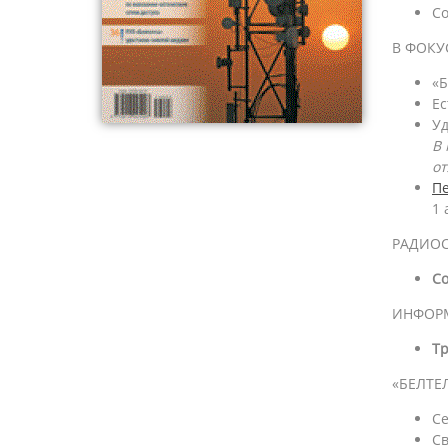
Со
В ФОКУ
«Б
Ес
Уд
В 
от
П
1 
РАДИОС
Со
ИНФОР
Тр
«БЕЛТЕ
Се
Св