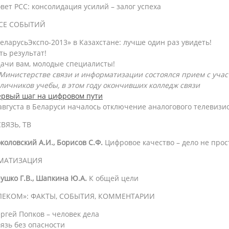
вет РСС: консолидация усилий – залог успеха
СЕ СОБЫТИЙ
еларусьЭкспо-2013» в Казахстане: лучше один раз увидеть!
ть результат!
ачи вам, молодые специалисты!
Министерстве связи и информатизации состоялся прием с учас
личников учебы, в этом году окончивших колледж связи
ервый шаг на цифровом пути
августа в Беларуси началось отключение аналогового телевиз
ВЯЗЬ, ТВ
коловский А.И., Борисов С.Ф.
Цифровое качество – дело не прос
МАТИЗАЦИЯ
ушко Г.В., Шапкина Ю.А.
К общей цели
ЛЕКОМ»: ФАКТЫ, СОБЫТИЯ, КОММЕНТАРИИ
ргей Попков – человек дела
язь без опасности