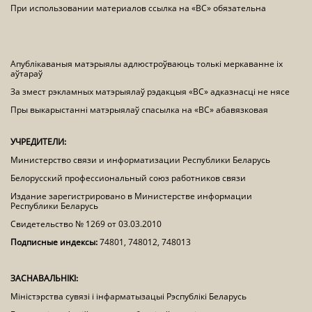
При использовании материалов ссылка на «ВС» обязательна
Апублікаваныя матэрыялы адлюстроўваюць толькі меркаванне іх
аўтараў
За змест рэкламных матэрыялаў рэдакцыя «ВС» адказнасці не нясе
Пры выкарыстанні матэрыялаў спасылка на «ВС» абавязковая
УЧРЕДИТЕЛИ:
Министерство связи и информатизации Республики Беларусь
Белорусский профессиональный союз работников связи
Издание зарегистрировано в Министерстве информации
Республики Беларусь
Свидетельство № 1269 от 03.03.2010
Подписные индексы:
74801, 748012, 748013
ЗАСНАВАЛЬНІКІ:
Міністэрства сувязі і інфарматызацыі Рэспублікі Беларусь